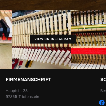
VIEW ON INSTAGRAM
FIRMENANSCHRIFT
S
Hauptstr. 23
Bes
97855 Triefenstein
fac