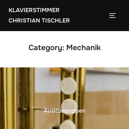
Zum
KLAVIERSTIMMER
Inhalt
SEITEN
springen
CHRISTIAN TISCHLER
Category:
Mechanik
Auslösepuppen